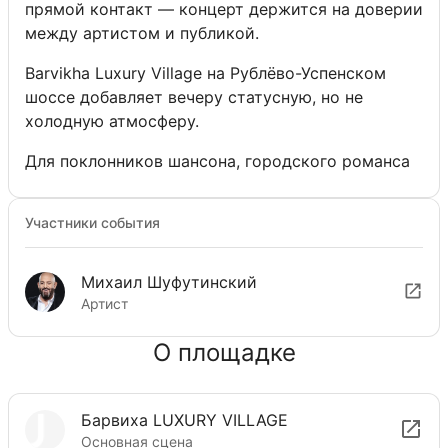
прямой контакт — концерт держится на доверии
между артистом и публикой.
Barvikha Luxury Village на Рублёво-Успенском
шоссе добавляет вечеру статусную, но не
холодную атмосферу.
Для поклонников шансона, городского романса
и больших сольных программ.
Участники события
Билеты на «Михаил Шуфутинский» — на Show
Stolicy: интерактивная схема зала, выбор ряда и
сектора. Цены от 25 000 ₽. На востребованные
Михаил Шуфутинский
даты лучше бронировать заранее — так проще
Артист
сохранить удобный обзор сцены.
О площадке
Барвиха LUXURY VILLAGE
Основная сцена